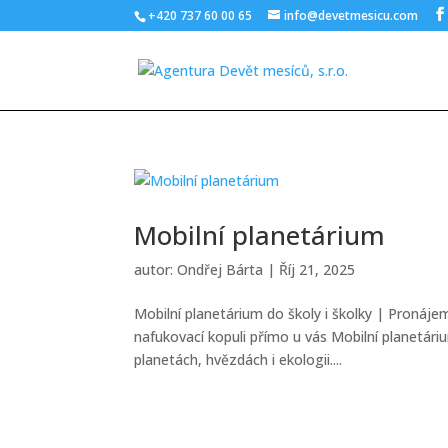
+420 737 60 00 65
info@devetmesicu.com
Mobilní planetárium
autor:
Ondřej Bárta
|
Říj 21, 2025
Mobilní planetárium do školy i školky | Pronáj
nafukovací kopuli přímo u vás Mobilní planetári
planetách, hvězdách i ekologii....