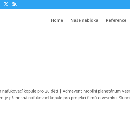
Home
Naše nabídka
Reference
em nafukovací kopule pro 20 dětí | Admevent Mobilní planetárium Ves
um je přenosná nafukovací kopule pro projekci filmů o vesmíru, Slunci