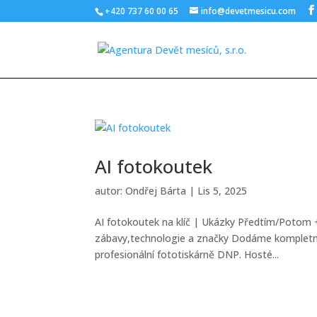
+420 737 60 00 65
info@devetmesicu.com
AI fotokoutek
autor:
Ondřej Bárta
|
Lis 5, 2025
AI fotokoutek na klíč | Ukázky Předtím/Potom 
zábavy,technologie a značky Dodáme kompletní 
profesionální fototiskárně DNP. Hosté...