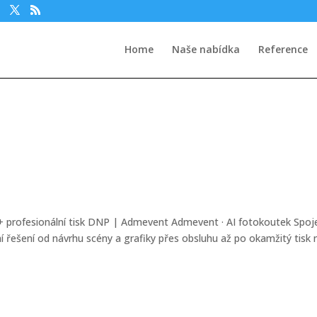
Home
Naše nabídka
Reference
+ profesionální tisk DNP | Admevent Admevent · AI fotokoutek Spoj
řešení od návrhu scény a grafiky přes obsluhu až po okamžitý tisk 