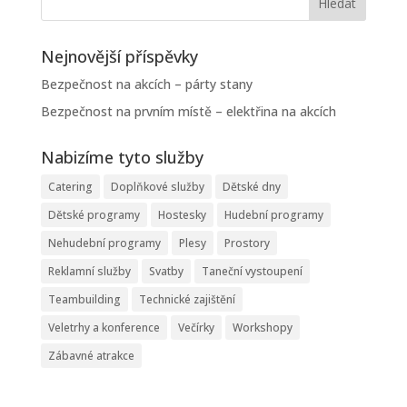
Nejnovější příspěvky
Bezpečnost na akcích – párty stany
Bezpečnost na prvním místě – elektřina na akcích
Nabizíme tyto služby
Catering
Doplňkové služby
Dětské dny
Dětské programy
Hostesky
Hudební programy
Nehudební programy
Plesy
Prostory
Reklamní služby
Svatby
Taneční vystoupení
Teambuilding
Technické zajištění
Veletrhy a konference
Večírky
Workshopy
Zábavné atrakce