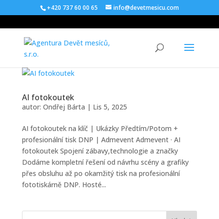
+420 737 60 00 65
info@devetmesicu.com
AI fotokoutek
autor:
Ondřej Bárta
|
Lis 5, 2025
AI fotokoutek na klíč | Ukázky Předtím/Potom +
profesionální tisk DNP | Admevent Admevent · AI
fotokoutek Spojení zábavy,technologie a značky
Dodáme kompletní řešení od návrhu scény a grafiky
přes obsluhu až po okamžitý tisk na profesionální
fototiskárně DNP. Hosté...