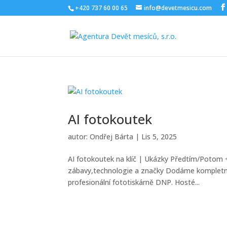
+420 737 60 00 65
info@devetmesicu.com
AI fotokoutek
autor:
Ondřej Bárta
|
Lis 5, 2025
AI fotokoutek na klíč | Ukázky Předtím/Potom 
zábavy,technologie a značky Dodáme kompletní 
profesionální fototiskárně DNP. Hosté...