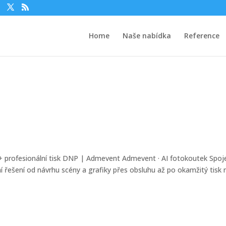
Home
Naše nabídka
Reference
+ profesionální tisk DNP | Admevent Admevent · AI fotokoutek Spoj
řešení od návrhu scény a grafiky přes obsluhu až po okamžitý tisk 