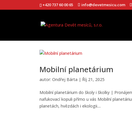
+420 737 60 00 65
info@devetmesicu.com
Mobilní planetárium
autor:
Ondřej Bárta
|
Říj 21, 2025
Mobilní planetárium do školy i školky | Pronáj
nafukovací kopuli přímo u vás Mobilní planetári
planetách, hvězdách i ekologii....