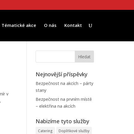
Tématické akce
O nás
Kontakt
Nejnovější příspěvky
Bezpečnost na akcích – párty
stany
mír v
Bezpečnost na prvním místě
,
– elektřina na akcích
Nabizíme tyto služby
Catering
Doplňkové služby