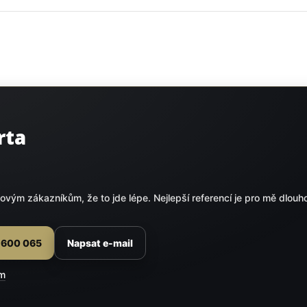
rta
ovým zákazníkům, že to jde lépe. Nejlepší referencí je pro mě dlouh
7 600 065
Napsat e-mail
om