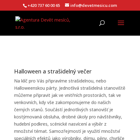
+420 737 60 00 65
info@devetmesicu.com
Halloween a strašidelný večer
Na klíč pro Vás připravíme strašidelnou, nebo
Halloweenskou párty. Jednotlivá strašidelná stanoviště
můžeme připravit jak ve vnitřních prostorách, tak ve
venkovních, kdy vše zakomponujeme do našich
černých stanů. Součástí jednotlivých stanovišť je
kostýmovaná obsluha, drobné úkoly pro návštěvníky,
hudební podkres, scénické nasvícení a výběr z
množství témat. Samozřejmostí je využití množství
speciálních efektů jako výrobníky, dýmu, pěny, chyrliče