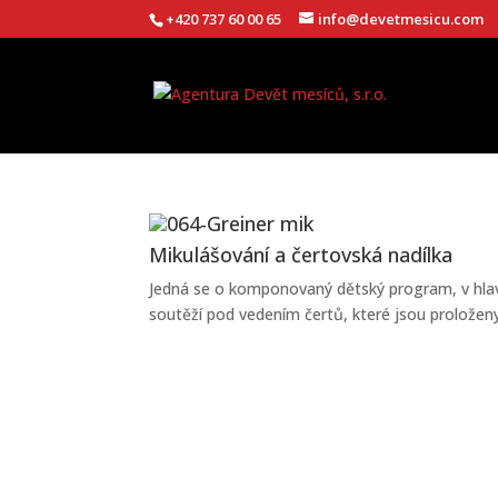
+420 737 60 00 65
info@devetmesicu.com
Mikulášování a čertovská nadílka
Jedná se o komponovaný dětský program, v hlavn
soutěží pod vedením čertů, které jsou proložen