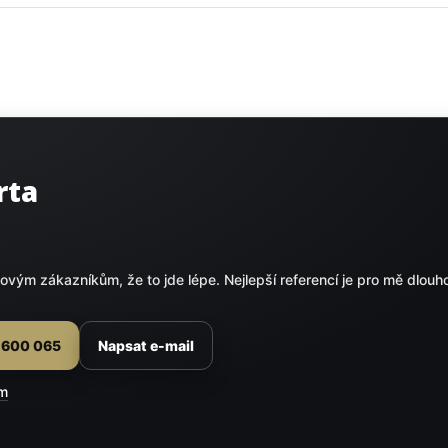
rta
ovým zákazníkům, že to jde lépe. Nejlepší referencí je pro mě dlouh
7 600 065
Napsat e-mail
om