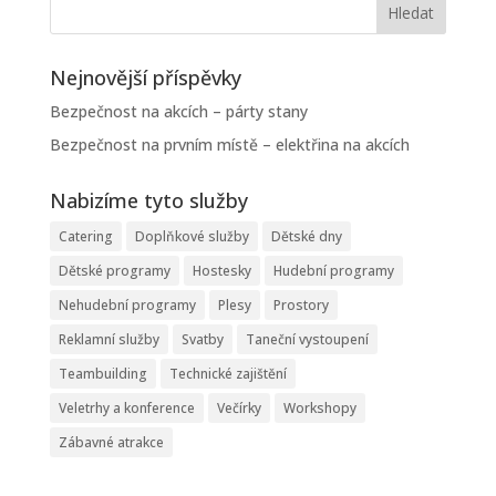
Nejnovější příspěvky
Bezpečnost na akcích – párty stany
Bezpečnost na prvním místě – elektřina na akcích
Nabizíme tyto služby
Catering
Doplňkové služby
Dětské dny
Dětské programy
Hostesky
Hudební programy
Nehudební programy
Plesy
Prostory
Reklamní služby
Svatby
Taneční vystoupení
Teambuilding
Technické zajištění
Veletrhy a konference
Večírky
Workshopy
Zábavné atrakce