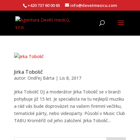
+420 737 60 00 65
info@devetmesicu.com
Jirka Tobolič
autor:
Ondřej Bárta
|
Lis 8, 2017
Jirka Tobolič DJ a moderátor Jirka Tobolič se v branži
pohybuje již 15 let. Je specialista na tu nejlepší muziku
a rád vás bude doprovázet na vašem firemní večírku,
tematické párty, nebo videoparty. Působí v Music Club
TABU Kroměříž od jeho založení. Jirka Tobolič...