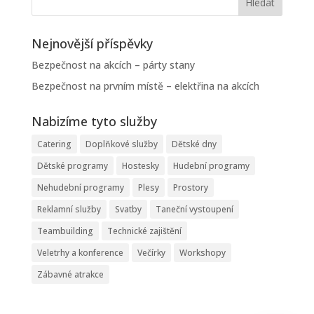
Nejnovější příspěvky
Bezpečnost na akcích – párty stany
Bezpečnost na prvním místě – elektřina na akcích
Nabizíme tyto služby
Catering
Doplňkové služby
Dětské dny
Dětské programy
Hostesky
Hudební programy
Nehudební programy
Plesy
Prostory
Reklamní služby
Svatby
Taneční vystoupení
Teambuilding
Technické zajištění
Veletrhy a konference
Večírky
Workshopy
Zábavné atrakce