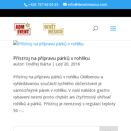
+420 737 60 00 65
info@devetmesicu.com
Přístroj na přípravu párků v rohlíku
autor:
Ondřej Bárta
|
Led 20, 2016
Přístroj na přípravu párků v rohlíku Oblíbenou a
vyhledávanou součástí rychlého občerstvení je
samozřejmě párek v rohlíku. V naší nabídce gastro
vybavení nesmí proto chybět ani čtyřtrnový ohřívač
rohlíků a párků. Přístroj je nerezový s regulací teploty
50 –...