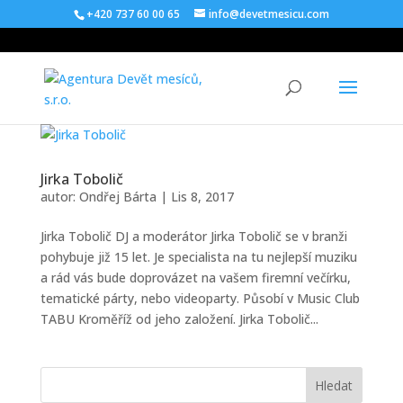
+420 737 60 00 65
info@devetmesicu.com
Jirka Tobolič
autor:
Ondřej Bárta
|
Lis 8, 2017
Jirka Tobolič DJ a moderátor Jirka Tobolič se v branži
pohybuje již 15 let. Je specialista na tu nejlepší muziku
a rád vás bude doprovázet na vašem firemní večírku,
tematické párty, nebo videoparty. Působí v Music Club
TABU Kroměříž od jeho založení. Jirka Tobolič...