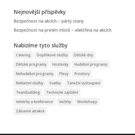
Nejnovější příspěvky
Bezpečnost na akcích – párty stany
Bezpečnost na prvním místě – elektřina na akcích
Nabizíme tyto služby
Catering
Doplňkové služby
Dětské dny
Dětské programy
Hostesky
Hudební programy
Nehudební programy
Plesy
Prostory
Reklamní služby
Svatby
Taneční vystoupení
Teambuilding
Technické zajištění
Veletrhy a konference
Večírky
Workshopy
Zábavné atrakce