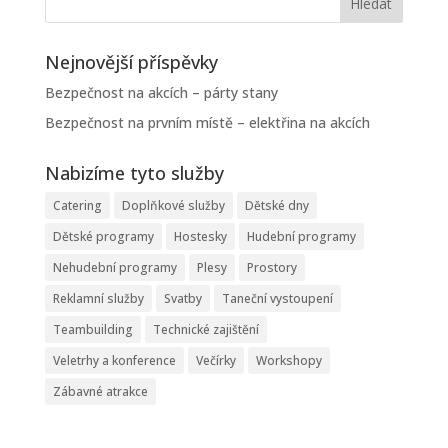
Nejnovější příspěvky
Bezpečnost na akcích – párty stany
Bezpečnost na prvním místě – elektřina na akcích
Nabizíme tyto služby
Catering
Doplňkové služby
Dětské dny
Dětské programy
Hostesky
Hudební programy
Nehudební programy
Plesy
Prostory
Reklamní služby
Svatby
Taneční vystoupení
Teambuilding
Technické zajištění
Veletrhy a konference
Večírky
Workshopy
Zábavné atrakce