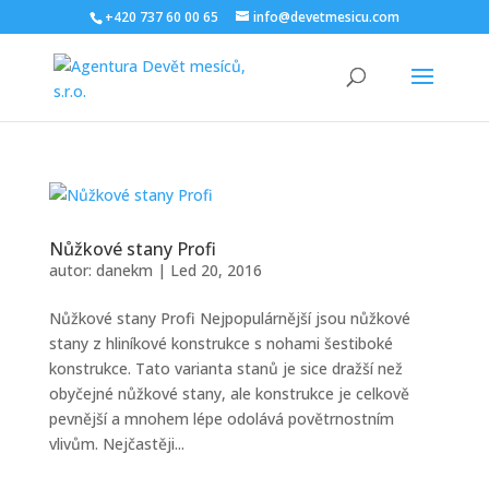
+420 737 60 00 65
info@devetmesicu.com
Nůžkové stany Profi
autor:
danekm
|
Led 20, 2016
Nůžkové stany Profi Nejpopulárnější jsou nůžkové
stany z hliníkové konstrukce s nohami šestiboké
konstrukce. Tato varianta stanů je sice dražší než
obyčejné nůžkové stany, ale konstrukce je celkově
pevnější a mnohem lépe odolává povětrnostním
vlivům. Nejčastěji...