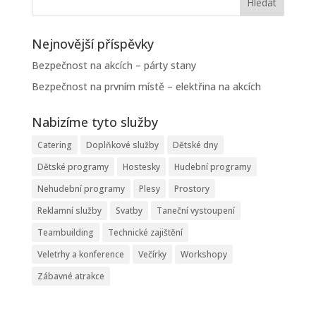
Nejnovější příspěvky
Bezpečnost na akcích – párty stany
Bezpečnost na prvním místě – elektřina na akcích
Nabizíme tyto služby
Catering
Doplňkové služby
Dětské dny
Dětské programy
Hostesky
Hudební programy
Nehudební programy
Plesy
Prostory
Reklamní služby
Svatby
Taneční vystoupení
Teambuilding
Technické zajištění
Veletrhy a konference
Večírky
Workshopy
Zábavné atrakce