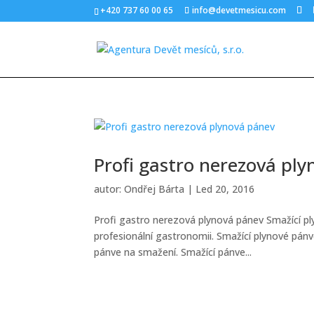
+420 737 60 00 65
info@devetmesicu.com
Profi gastro nerezová pl
autor:
Ondřej Bárta
|
Led 20, 2016
Profi gastro nerezová plynová pánev Smažící pl
profesionální gastronomii. Smažící plynové pánve
pánve na smažení. Smažící pánve...