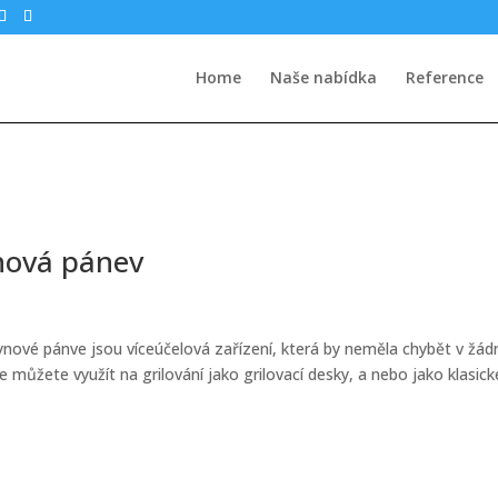
Home
Naše nabídka
Reference
ynová pánev
ynové pánve jsou víceúčelová zařízení, která by neměla chybět v žád
 můžete využít na grilování jako grilovací desky, a nebo jako klasick