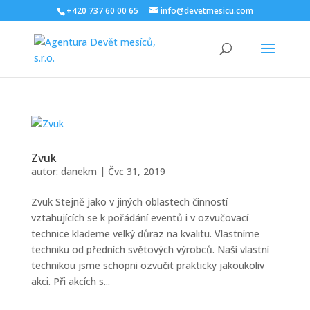
+420 737 60 00 65
info@devetmesicu.com
Zvuk
autor:
danekm
|
Čvc 31, 2019
Zvuk Stejně jako v jiných oblastech činností
vztahujících se k pořádání eventů i v ozvučovací
technice klademe velký důraz na kvalitu. Vlastníme
techniku od předních světových výrobců. Naší vlastní
technikou jsme schopni ozvučit prakticky jakoukoliv
akci. Při akcích s...