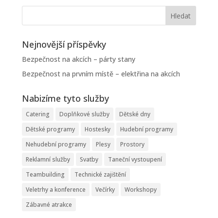
Nejnovější příspěvky
Bezpečnost na akcích – párty stany
Bezpečnost na prvním místě – elektřina na akcích
Nabizíme tyto služby
Catering
Doplňkové služby
Dětské dny
Dětské programy
Hostesky
Hudební programy
Nehudební programy
Plesy
Prostory
Reklamní služby
Svatby
Taneční vystoupení
Teambuilding
Technické zajištění
Veletrhy a konference
Večírky
Workshopy
Zábavné atrakce